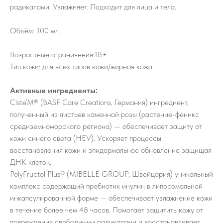
радикалами. Увлажняет. Подходит для лица и тела.
Объём: 100 мл.
Возрастные ограничения:18+
Тип кожи: для всех типов кожи/жирная кожа
Активные ингредиенты:
Сiste’M® (BASF Care Creations, Германия) ингредиент,
полученный из листьев каменной розы (растение-феникс
средиземноморского региона) — обеспечивает защиту от
кожи синего света (HEV). Ускоряет процессы
восстановления кожи и эпидермальное обновление защищая
ДНК клеток.
PolyFructol Plus® (MIBELLE GROUP, Швейцария) уникальный
комплекс содержащий пребиотик инулин в липосомальной
инкапсулированной форме — обеспечивает увлажнение кожи
в течение более чем 48 часов. Помогает защитить кожу от
повреждения свободными радикалами и восстанавливает