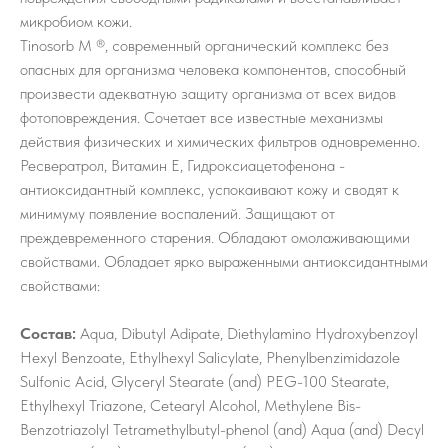
микробиом кожи.
Tinosorb M ®, современный органический комплекс без
опасных для организма человека компонентов, способный
произвести адекватную защиту организма от всех видов
фотоповреждения. Сочетает все известные механизмы
действия физических и химических фильтров одновременно.
Ресвератрол, Витамин Е, Гидроксиацетофенона -
антиоксидантный комплекс, успокаивают кожу и сводят к
минимуму появление воспалений. Защищают от
преждевременного старения. Обладают омолаживающими
свойствами. Обладает ярко выраженными антиоксидантными
свойствами:
Состав:
Aqua, Dibutyl Adipate, Diethylamino Hydroxybenzoyl
Hexyl Benzoate, Ethylhexyl Salicylate, Phenylbenzimidazole
Sulfonic Acid, Glyceryl Stearate (and) PEG-100 Stearate,
Ethylhexyl Triazone, Cetearyl Alcohol, Methylene Bis-
Benzotriazolyl Tetramethylbutyl-phenol (and) Aqua (and) Decyl