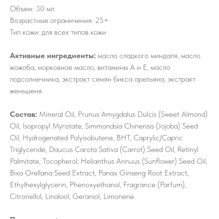
Объем: 30 мл
Возрастные ограничения: 25+
Тип кожи: для всех типов кожи
Активные ингредиенты:
масло сладкого миндаля, масло
жожоба, морковное масло, витамины А и Е, масло
подсолнечника, экстракт семян бикса орельяна, экстракт
женьшеня.
Состав:
Mineral Oil, Prunus Amygdalus Dulcis (Sweet Almond)
Oil, Isopropyl Myristate, Simmondsia Chinensis (Jojoba) Seed
Oil, Hydrogenated Polyisobutene, BHT, Caprylic/Capric
Triglyceride, Daucus Carota Sativa (Carrot) Seed Oil, Retinyl
Palmitate, Tocopherol, Helianthus Annuus (Sunflower) Seed Oil,
Bixa Orellana Seed Extract, Panax Ginseng Root Extract,
Ethylhexylglycerin, Phenoxyethanol, Fragrance (Parfum),
Citronellol, Linalool, Geraniol, Limonene.