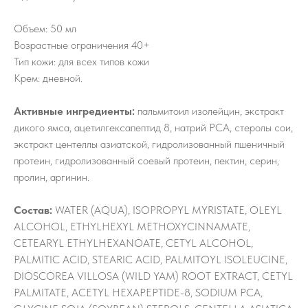
Объем: 50 мл
Возрастные ограничения 40+
Тип кожи: для всех типов кожи
Крем: дневной.
Активные ингредиенты:
пальмитоил изолейцин, экстракт
дикого ямса, ацетилгексапептид 8, натрий PCA, стеролы сои,
экстракт центеллы азиатской, гидролизованный пшеничный
протеин, гидролизованный соевый протеин, пектин, серин,
пролин, аргинин.
Состав:
WATER (AQUA), ISOPROPYL MYRISTATE, OLEYL
ALCOHOL, ETHYLHEXYL METHOXYCINNAMATE,
CETEARYL ETHYLHEXANOATE, CETYL ALCOHOL,
PALMITIC ACID, STEARIC ACID, PALMITOYL ISOLEUCINE,
DIOSCOREA VILLOSA (WILD YAM) ROOT EXTRACT, CETYL
PALMITATE, ACETYL HEXAPEPTIDE-8, SODIUM PCA,