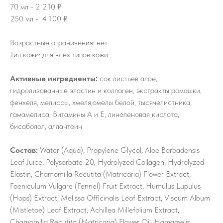
70 мл - 2 210 ₽
250 мл - 4 100 ₽
Возрастные ограничения: нет
Тип кожи: для всех типов кожи.
Активные ингредиенты:
сок листьев алое,
гидролизованные эластин и коллаген, экстракты ромашки,
фенхеля, мелиссы, хмеля,омелы белой, тысячелистника,
гамамелиса, Витамины А и Е, линоленовая кислота,
бисаболол, аллантоин
Состав:
Water (Aqua), Propylene Glycol, Aloe Barbadensis
Leaf Juice, Polysorbate 20, Hydrolyzed Collagen, Hydrolyzed
Elastin, Chamomilla Recutita (Matricaria) Flower Extract,
Foeniculum Vulgare (Fennel) Fruit Extract, Humulus Lupulus
(Hops) Extract, Melissa Officinalis Leaf Extract, Viscum Album
(Mistletoe) Leaf Extract, Achillea Millefolium Extract,
Chamomilla Recutita (Matricaria) Flower Oil, Hamamelis