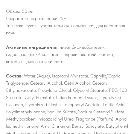
Объем: 50 мл
Возрастные ограничения: 25+
Тип кожи: сухая, чувствительная, нормальная, для всех типов
кожи.
Активные ингредиенты:
лизат бифидобактерий,
гидролизованный коллаген, гидролизованный эластин,
витамин Е, молочная кислота
Состав:
Water (Aqua), Isopropyl Myristate, Caprylic/Capric
Triglyceride, Cetearyl Alcohol, Cetyl Alcohol, Cetearyl
Ethylhexanoate, Propylene Glycol, Glyceryl Stearate, PEG-100
Stearate, Cetyl Palmitate, Bifida Ferment Lysate, Hydrolyzed
Collagen, Hydrolyzed Elastin, Tocopheryl Acetate, Lactic Acid,
Polydimethylsiloxane, Sodium Sulfate, Sodium Cetearyl Sulfate,
Methylparaben, Imidazolidinyl Urea, Fragrance (Parfum), Alpha
Isomethyl Ionone, Amyl Cinnamal, Benzyl Salicylate, Butylphenyl
Methylpropional, Eugenol, Hydroxycitronellal, Hydroxyisohexyl